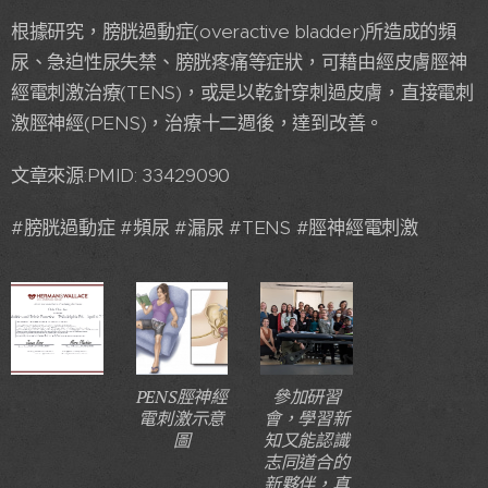
根據研究，膀胱過動症(overactive bladder)所造成的頻
尿、急迫性尿失禁、膀胱疼痛等症狀，可藉由經皮膚脛神
經電刺激治療(TENS)，或是以乾針穿刺過皮膚，直接電刺
激脛神經(PENS)，治療十二週後，達到改善。
文章來源:PMID: 33429090
#膀胱過動症 #頻尿 #漏尿 #TENS #脛神經電刺激
PENS脛神經
參加研習
電刺激示意
會，學習新
圖
知又能認識
志同道合的
新夥伴，真