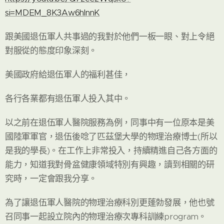
si=MDEM_8K3Aw6hlnnK
跟美國退伍軍人共事過的我對於他們一板一眼、對上令絕
對服從的態度印象深刻。
美國政府給退伍軍人的福利甚佳，
各行各業都有退伍軍人投入其中。
以之前在退伍軍人醫院服務為例，同事中有一位原本是美
國陸軍軍官，退伍後唸了匹茲堡大學的物理治療博士(所以
是我的學長)。在工作上非常投入，持續精進自己各方面的
能力，知道我對骨盆健康領域特別有興趣，讀到相關的研
究時，一定會跟我分享。
為了讓退伍軍人醫院的物理治療科別更蓬勃發展，他也號
召同事一起設立院內的物理治療次專科訓練program。