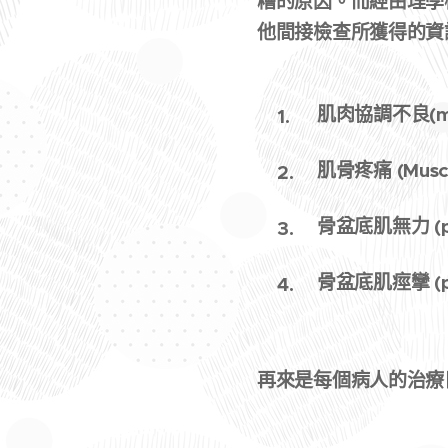
糟的原因。而經由理學
他間接檢查所獲得的資
肌肉協調不良(mu
肌骨疼痛 (Muscul
骨盆底肌無力 (pelv
骨盆底肌痙攣 (pelv
再來是每個病人的治療