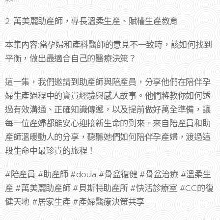
2. 萬美麗助產師，專長溫柔生產、賦權生產教育
本集內容:當孕婦和產科醫師的意見不一致時，該如何找到
平衡，做出最適合自己的醫療決策？
這一集，我們邀請到助產師與陪產員，分享他們在陪伴孕
婦生產過程中的寶貴經驗與感人故事。他們將教你如何透
過有效溝通、正確知識傳遞，以及提前做好萬全準備，讓
每一位產婦都能安心迎接新生命的到來。來自陪產員和助
產師溫暖動人的分享，聽聽她們如何陪伴孕產婦，渡過這
段生命中最珍貴的旅程！
#陪產員 #助產師 #doula #骨盆復健 #骨盆治療 #溫柔生
產 #萬美麗助產師 #貝斯特助產所 #快活診療室 #CC的復
健天地 #居家生產 #產婦醫療決策共享