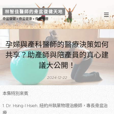
林智佳醫師的骨盆復健天地
骨盆復健 • 骨盆健康 • 骨盆治療
孕婦與產科醫師的醫療決策如何
共享？助產師與陪產員的真心建
議大公開！
2024-12-22
本集特別來賓:
1. Dr. Hsing-I Hsieh, 紐約州執業物理治療師，專長骨盆治
療