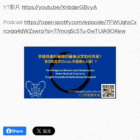
YT影片
https://youtu.be/XnbdarGBvyA
Podcast
https://open.spotify.com/episode/7FWUqhsCx
rcxgq4dWZswrp?si=77mogSc5Tu-0wTUIA9OKew
Share