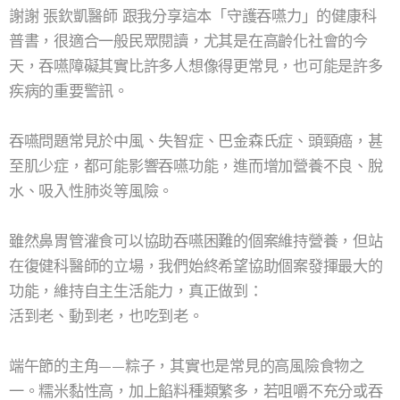
謝謝 張欽凱醫師 跟我分享這本「守護吞嚥力」的健康科
普書，很適合一般民眾閱讀，尤其是在高齡化社會的今
天，吞嚥障礙其實比許多人想像得更常見，也可能是許多
疾病的重要警訊。
吞嚥問題常見於中風、失智症、巴金森氏症、頭頸癌，甚
至肌少症，都可能影響吞嚥功能，進而增加營養不良、脫
水、吸入性肺炎等風險。
雖然鼻胃管灌食可以協助吞嚥困難的個案維持營養，但站
在復健科醫師的立場，我們始終希望協助個案發揮最大的
功能，維持自主生活能力，真正做到：
活到老、動到老，也吃到老。
端午節的主角——粽子，其實也是常見的高風險食物之
一。糯米黏性高，加上餡料種類繁多，若咀嚼不充分或吞