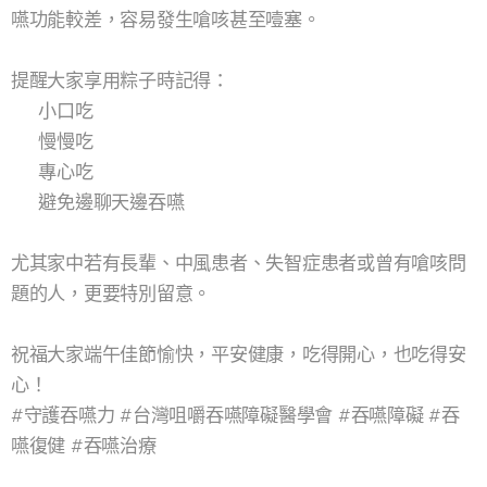
嚥功能較差，容易發生嗆咳甚至噎塞。
提醒大家享用粽子時記得：
✅ 小口吃
✅ 慢慢吃
✅ 專心吃
✅ 避免邊聊天邊吞嚥
尤其家中若有長輩、中風患者、失智症患者或曾有嗆咳問
題的人，更要特別留意。
祝福大家端午佳節愉快，平安健康，吃得開心，也吃得安
心！
#守護吞嚥力 #台灣咀嚼吞嚥障礙醫學會 #吞嚥障礙 #吞
嚥復健 #吞嚥治療