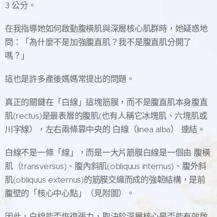
3 公分。
在我指導她如何啟動腹橫肌與深層核心肌群時，她疑惑地
問：「為什麼不是加強腹直肌？我不是腹直肌分開了
嗎？」
這也是許多產後媽媽常提出的問題。
真正的關鍵在「白線」這塊筋膜，而不是腹直肌本身腹直
肌(rectus)是最表層的腹肌(也有人稱它冰塊肌、六塊肌或
川字線），左右兩條靠中央的 白線（linea alba） 連結。
白線不是一條「線」，而是一大片筋膜白線是一個由 腹橫
肌（transversus)、腹內斜肌(obliquus internus)、腹外斜
肌(obliquus externus)的筋膜交織而成的強韌結構，是前
腹壁的「核心中心點」（見附圖）。
因此，白線能否恢復張力，取決於深層核心是否能有效啟