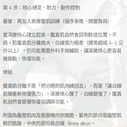
第 4 步：核心穩定、耐力、動作控制
最後：再加入表層腹肌訓練（循序漸進、適當負荷）
當深層核心建立起來，腹直肌自然會回到較佳位置。不
過，若腹直肌分離過大、白線張力極差（通常超過 4–5 公
分以上），仍可能需要外科手術輔助，讓深層核心更容易
被啟動、恢復功能。
總結
腹直肌分離不是「把分開的肌肉練回去」，而是「讓白線
筋膜重新恢復張力」。深層核心醒了，白線變強了，腹直
肌自然會跟著恢復協調與功能。
附圖為腹壁肌肉及筋膜橫向剖面圖，藍色的部份是腹壁肌
群的筋膜，中央的部份是白線（linea alba)。