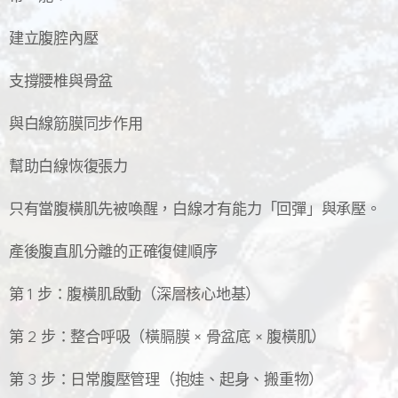
建立腹腔內壓
支撐腰椎與骨盆
與白線筋膜同步作用
幫助白線恢復張力
只有當腹橫肌先被喚醒，白線才有能力「回彈」與承壓。
產後腹直肌分離的正確復健順序
第 1 步：腹橫肌啟動（深層核心地基）
第 2 步：整合呼吸（橫膈膜 × 骨盆底 × 腹橫肌）
第 3 步：日常腹壓管理（抱娃、起身、搬重物）