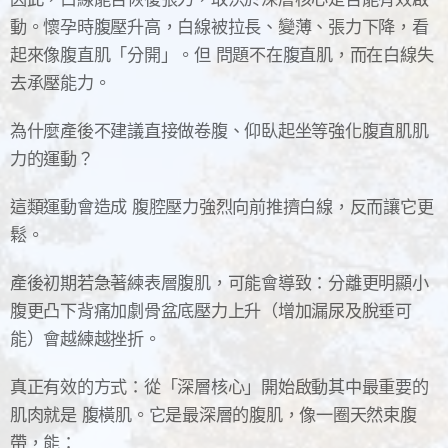
動。懷孕時腹壓升高，白線被拉長、變薄、張力下降，看
起來像腹直肌「分開」。但 問題不在腹直肌，而在白線失
去承壓能力。
為什麼產後不建議直接做卷腹、仰臥起坐等強化腹直肌肌
力的運動？
這類運動會造成 腹腔壓力強烈向前推擠白線，反而讓它更
鬆。
產後初期若急著練表層腹肌，可能會導致：分離更明顯小
腹更凸下背痛加劇骨盆底壓力上升（增加漏尿及脫垂可
能）會越練越挫折。
真正有效的方式：從「深層核心」開始啟動其中最重要的
肌肉就是 腹橫肌。它是最深層的腹肌，像一圈天然束腹
帶，能：