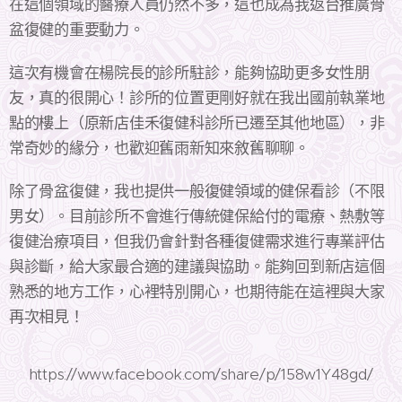
在這個領域的醫療人員仍然不多，這也成為我返台推廣骨
盆復健的重要動力。
這次有機會在楊院長的診所駐診，能夠協助更多女性朋
友，真的很開心！診所的位置更剛好就在我出國前執業地
點的樓上（原新店佳禾復健科診所已遷至其他地區），非
常奇妙的緣分，也歡迎舊雨新知來敘舊聊聊。
除了骨盆復健，我也提供一般復健領域的健保看診（不限
男女）。目前診所不會進行傳統健保給付的電療、熱敷等
復健治療項目，但我仍會針對各種復健需求進行專業評估
與診斷，給大家最合適的建議與協助。能夠回到新店這個
熟悉的地方工作，心裡特別開心，也期待能在這裡與大家
再次相見！
https://www.facebook.com/share/p/158w1Y48gd/