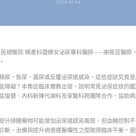
2026-01-04
榮民總醫院 婦產科暨婦女泌尿專科醫師——謝筱芸醫師
。
頻尿、急尿、漏尿或反覆泌尿道感染，這些症狀究竟是
能障礙？本集從臨床實務出發，說明常見泌尿症狀的鑑
盆復健、內科新陳代謝科及家醫科跨團隊合作，協助病
部分排糖藥物可能增加泌尿道感染風險，但血糖控制不
診斷、治療與提升病患遵醫囑性之間取得臨床平衡，是