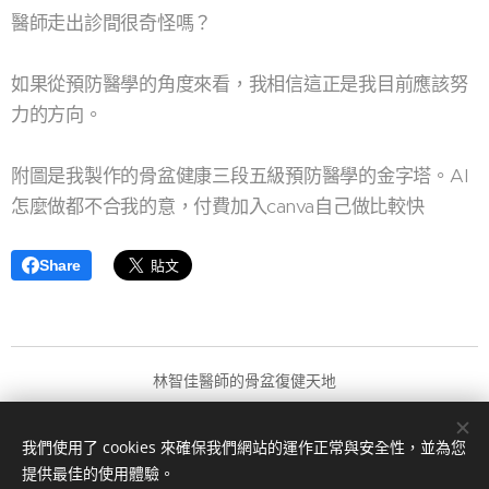
醫師走出診間很奇怪嗎？
如果從預防醫學的角度來看，我相信這正是我目前應該努
力的方向。
附圖是我製作的骨盆健康三段五級預防醫學的金字塔。AI
怎麼做都不合我的意，付費加入canva自己做比較快🙂
Share
林智佳醫師的骨盆復健天地
版權所有 2024
我們使用了 cookies 來確保我們網站的運作正常與安全性，並為您
由
Webnode
提供技術支援
Cookies
提供最佳的使用體驗。