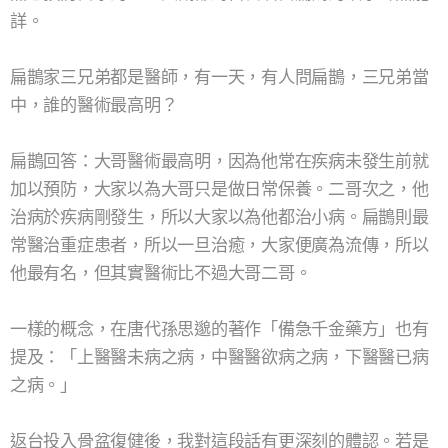
詳。
扁鵲家三兄弟都是醫師，有一天，有人問扁鵲，三兄弟當
中，誰的醫術最高明？
扁鵲回答：大哥醫術最高明，因為他常在疾病未發生前就
加以預防，大家以為大哥只是做日常保養。二哥次之，他
治病於疾病剛發生，所以大家以為他都治小病。扁鵲則最
常醫治重症患者，所以一旦治癒，大家便廣為流傳，所以
他最有名，但其實醫術比不過大哥二哥。
一樣的概念，在唐代孫思邈的著作「備急千金藥方」也有
提及：「上醫醫未病之病，中醫醫欲病之病，下醫醫已病
之病。」
返台投入骨盆復健後，我對這段話有更深刻的體認。若是