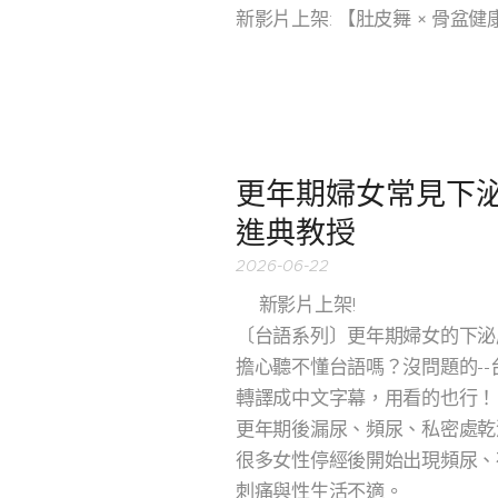
新影片上架: 【肚皮舞 × 骨盆健康
更年期婦女常見下泌尿
進典教授
2026-06-22
🎬新影片上架!
〔台語系列〕更年期婦女的下泌
擔心聽不懂台語嗎？沒問題的-
轉譯成中文字幕，用看的也行！
更年期後漏尿、頻尿、私密處乾
很多女性停經後開始出現頻尿、
刺痛與性生活不適。