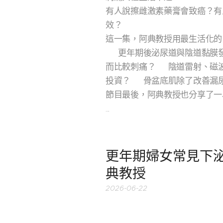
有人說擦雌激素藥膏會致癌？有
效？
這一集，阿典教授用最生活化的
✅ 更年期後泌尿道與陰道黏膜
而比較刺痛？✅ 陰道雷射、磁
投資？✅ 骨盆底肌除了改善漏
節目最後，阿典教授也分享了一
...
更年期婦女常見下泌尿
典教授
2026-06-22