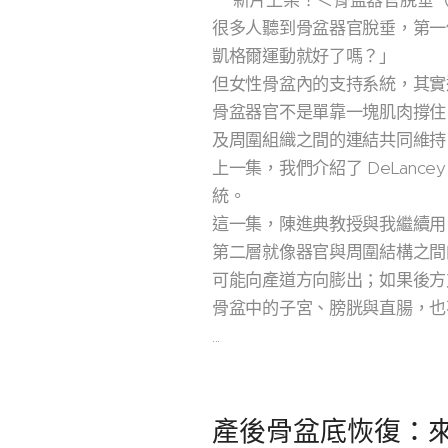
📽新片上架！＜骨盆器官脫垂
很多人聽到骨盆器官脫垂，第一
凱格爾運動就好了嗎？」
但女性骨盆內的支持系統，其實
骨盆器官不是單靠一塊肌肉撐住
及周圍組織之間的連結共同維持
上一集，我們介紹了 DeLanc
統。
這一集，陳進典教授與我繼續用
第二層就像器官與周圍結構之間
可能向產道方向膨出；如果後方
骨盆中的子宮、膀胱與直腸，也
...
產後骨盆底恢復：來自