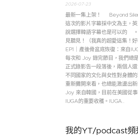
2026-07-23
最新一集上架！🎙️ Beyond 
這次的影片字幕採中文為主，英文
說選擇韓語字幕也是可以的👍
見聽見！（我真的超愛這集！好
EP1｜產後骨盆底恢復：來自I
每次和 Joy 錄完節目，我們
正式錄影告一段落後，兩個人還
不同國家的文化與女性對身體的
重新攤開來看，也總能激盪出新
Joy 來自韓國，目前在美國從
IUGA的重要收穫。IUGA...
我的YT/podcast