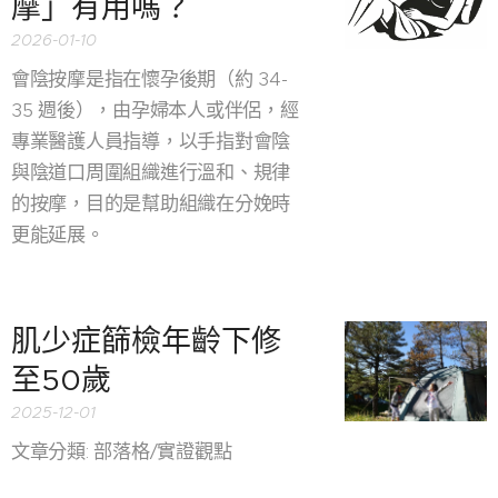
摩」有用嗎？
2026-01-10
會陰按摩是指在懷孕後期（約 34-
35 週後），由孕婦本人或伴侶，經
專業醫護人員指導，以手指對會陰
與陰道口周圍組織進行溫和、規律
的按摩，目的是幫助組織在分娩時
更能延展。
肌少症篩檢年齡下修
至50歲
2025-12-01
文章分類: 部落格/實證觀點